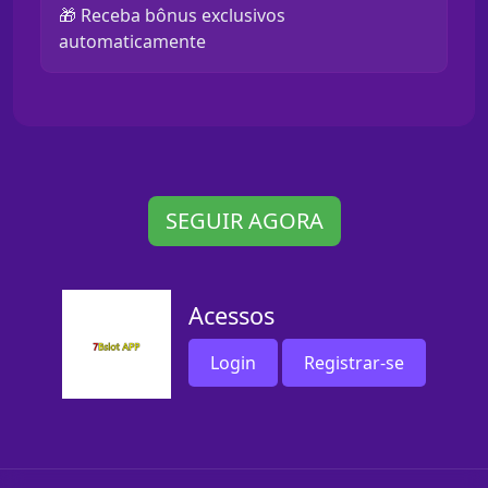
🎁 Receba bônus exclusivos
automaticamente
SEGUIR AGORA
Acessos
Login
Registrar-se