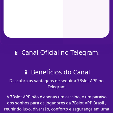
📱 Canal Oficial no Telegram!
📱 Benefícios do Canal
Descubra as vantagens de seguir a 7Bslot APP no
Telegram
A 7Bslot APP não é apenas um cassino, é um paraíso
dos sonhos para os jogadores da 7Bslot APP Brasil ,
reunindo luxo, diversão, conforto e segurança em uma