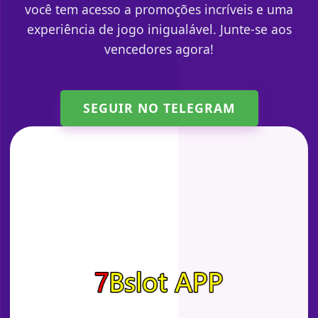
você tem acesso a promoções incríveis e uma
experiência de jogo inigualável. Junte-se aos
vencedores agora!
SEGUIR NO TELEGRAM