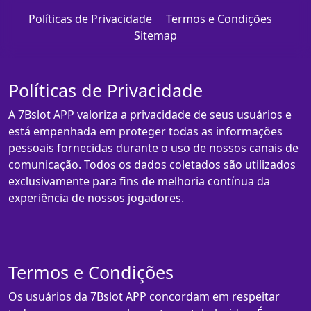
Políticas de Privacidade
Termos e Condições
Sitemap
Políticas de Privacidade
A 7Bslot APP valoriza a privacidade de seus usuários e
está empenhada em proteger todas as informações
pessoais fornecidas durante o uso de nossos canais de
comunicação. Todos os dados coletados são utilizados
exclusivamente para fins de melhoria contínua da
experiência de nossos jogadores.
Termos e Condições
Os usuários da 7Bslot APP concordam em respeitar