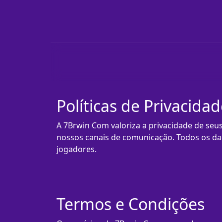
Políticas de Privacida
A 7Brwin Com valoriza a privacidade de se
nossos canais de comunicação. Todos os dad
jogadores.
Termos e Condições