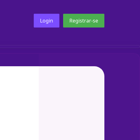
Login
Registrar-se