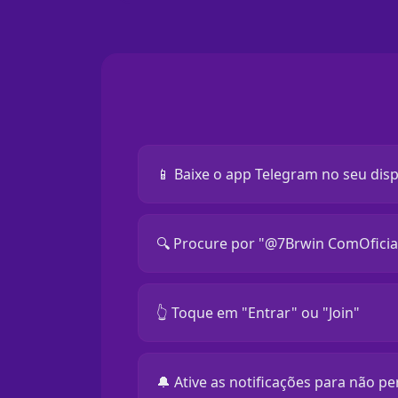
📱 Baixe o app Telegram no seu disp
🔍 Procure por "@7Brwin ComOficia
👆 Toque em "Entrar" ou "Join"
🔔 Ative as notificações para não p