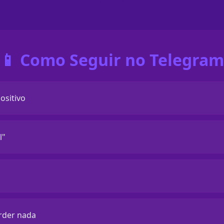
📱 Como Seguir no Telegram
ositivo
l"
erder nada