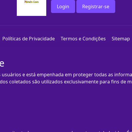
Login
Registrar-se
Políticas de Privacidade
Termos e Condições
Sitemap
de
us usuários e está empenhada em proteger todas as informa
os coletados são utilizados exclusivamente para fins de m