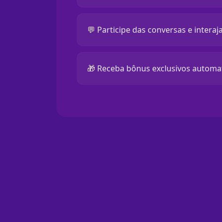
💬 Participe das conversas e interaj
🎁 Receba bônus exclusivos autom