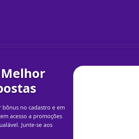
 Melhor
postas
r bônus no cadastro e em
 tem acesso a promoções
ualável. Junte-se aos