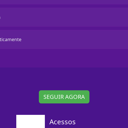
a
aticamente
SEGUIR AGORA
Acessos