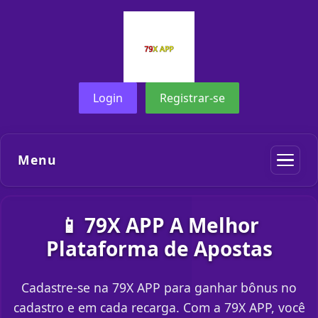
Login
Registrar-se
Menu
📱 79X APP A Melhor
Plataforma de Apostas
Cadastre-se na 79X APP para ganhar bônus no
cadastro e em cada recarga. Com a 79X APP, você