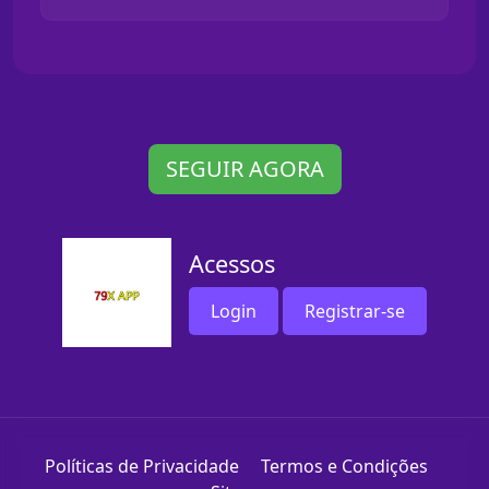
SEGUIR AGORA
Acessos
Login
Registrar-se
Políticas de Privacidade
Termos e Condições