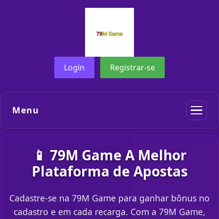
Login
Registrar-se
Menu
📱 79M Game A Melhor
Plataforma de Apostas
Cadastre-se na 79M Game para ganhar bônus no
cadastro e em cada recarga. Com a 79M Game,