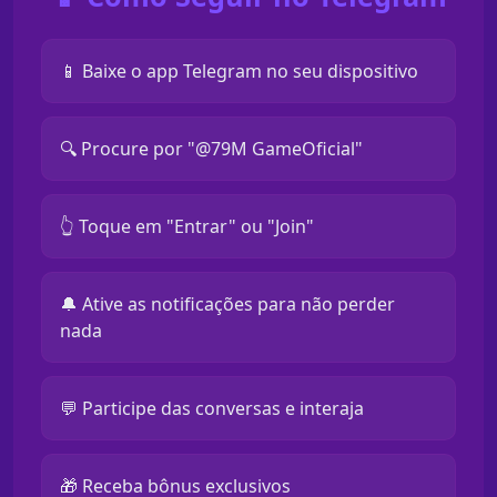
📱 Baixe o app Telegram no seu dispositivo
🔍 Procure por "@79M GameOficial"
👆 Toque em "Entrar" ou "Join"
🔔 Ative as notificações para não perder
nada
💬 Participe das conversas e interaja
🎁 Receba bônus exclusivos