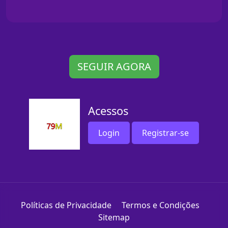
SEGUIR AGORA
Acessos
Login
Registrar-se
Políticas de Privacidade
Termos e Condições
Sitemap