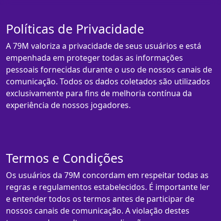
Políticas de Privacidade
A 79M valoriza a privacidade de seus usuários e está
empenhada em proteger todas as informações
pessoais fornecidas durante o uso de nossos canais de
comunicação. Todos os dados coletados são utilizados
exclusivamente para fins de melhoria contínua da
experiência de nossos jogadores.
Termos e Condições
Os usuários da 79M concordam em respeitar todas as
regras e regulamentos estabelecidos. É importante ler
e entender todos os termos antes de participar de
nossos canais de comunicação. A violação destes