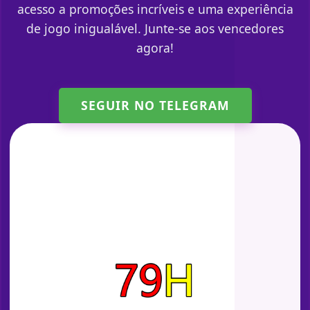
acesso a promoções incríveis e uma experiência
de jogo inigualável. Junte-se aos vencedores
agora!
SEGUIR NO TELEGRAM