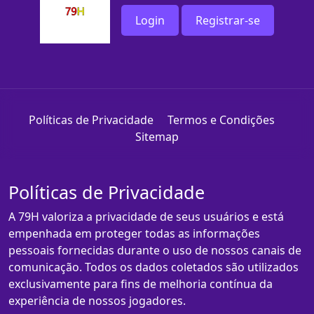
Login
Registrar-se
Políticas de Privacidade
Termos e Condições
Sitemap
Políticas de Privacidade
A 79H valoriza a privacidade de seus usuários e está
empenhada em proteger todas as informações
pessoais fornecidas durante o uso de nossos canais de
comunicação. Todos os dados coletados são utilizados
exclusivamente para fins de melhoria contínua da
experiência de nossos jogadores.