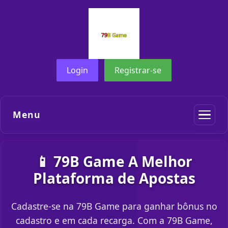
Login
Registrar-se
Menu
📱 79B Game A Melhor
Plataforma de Apostas
Cadastre-se na 79B Game para ganhar bônus no
cadastro e em cada recarga. Com a 79B Game,