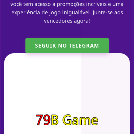
você tem acesso a promoções incríveis e uma
experiência de jogo inigualável. Junte-se aos
vencedores agora!
SEGUIR NO TELEGRAM