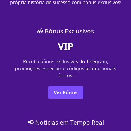
própria história de sucesso com bônus exclusivos!
🎁 Bônus Exclusivos
VIP
Receba bônus exclusivos do Telegram,
promoções especiais e códigos promocionais
únicos!
Ver Bônus
📢 Notícias em Tempo Real