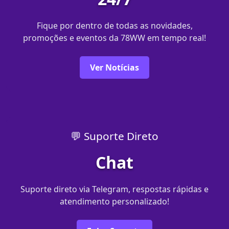
Fique por dentro de todas as novidades,
promoções e eventos da 78WW em tempo real!
Ver Notícias
💬 Suporte Direto
Chat
Suporte direto via Telegram, respostas rápidas e
atendimento personalizado!