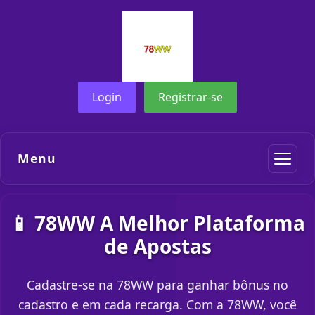
Login
Registrar-se
Menu
📱 78WW A Melhor Plataforma
de Apostas
Cadastre-se na 78WW para ganhar bônus no
cadastro e em cada recarga. Com a 78WW, você