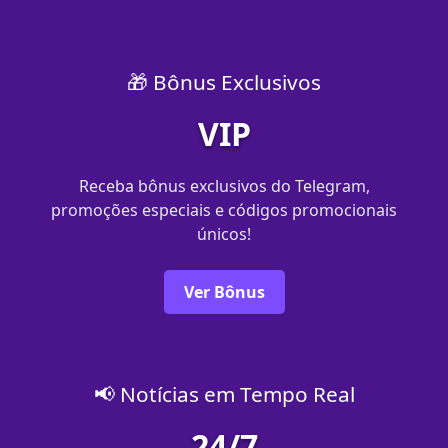
🎁 Bônus Exclusivos
VIP
Receba bônus exclusivos do Telegram,
promoções especiais e códigos promocionais
únicos!
Ver Bônus
📢 Notícias em Tempo Real
24/7