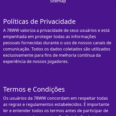
Sitemap
Políticas de Privacidade
A 78WW valoriza a privacidade de seus usuários e está
empenhada em proteger todas as informações
pessoais fornecidas durante o uso de nossos canais de
comunicação. Todos os dados coletados são utilizados
exclusivamente para fins de melhoria contínua da
experiência de nossos jogadores.
Termos e Condições
Os usuários da 78WW concordam em respeitar todas
as regras e regulamentos estabelecidos. É importante
ler e entender todos os termos antes de participar de