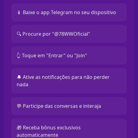
📱 Baixe o app Telegram no seu dispositivo
🔍 Procure por "@78WWOficial"
👆 Toque em "Entrar" ou "Join"
🔔 Ative as notificações para não perder
nada
💬 Participe das conversas e interaja
🎁 Receba bônus exclusivos
automaticamente