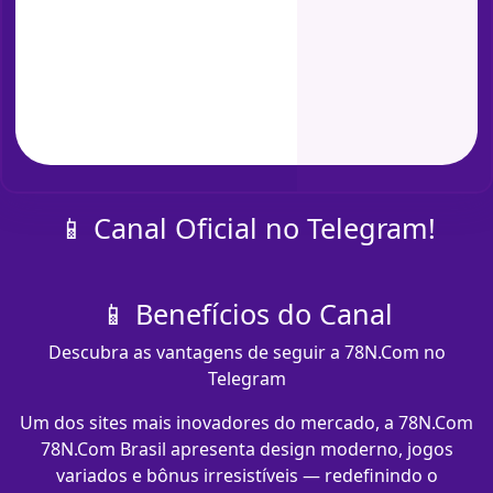
📱 Canal Oficial no Telegram!
📱 Benefícios do Canal
Descubra as vantagens de seguir a 78N.Com no
Telegram
Um dos sites mais inovadores do mercado, a 78N.Com
78N.Com Brasil apresenta design moderno, jogos
variados e bônus irresistíveis — redefinindo o