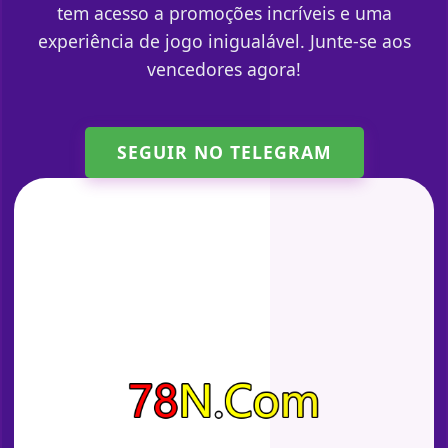
tem acesso a promoções incríveis e uma
experiência de jogo inigualável. Junte-se aos
vencedores agora!
SEGUIR NO TELEGRAM