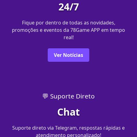
24/7
Fique por dentro de todas as novidades,
promoções e eventos da 78Game APP em tempo
real!
Ver Notícias
💬 Suporte Direto
Chat
Suporte direto via Telegram, respostas rápidas e
atendimento personalizado!