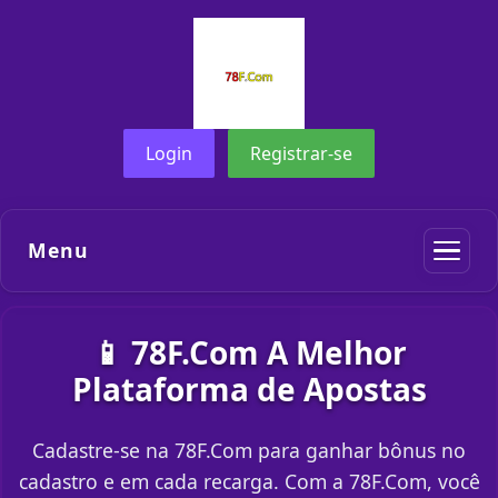
Login
Registrar-se
Menu
📱 78F.Com A Melhor
Plataforma de Apostas
Cadastre-se na 78F.Com para ganhar bônus no
cadastro e em cada recarga. Com a 78F.Com, você