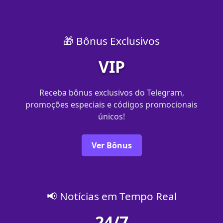
🎁 Bônus Exclusivos
VIP
Receba bônus exclusivos do Telegram,
promoções especiais e códigos promocionais
únicos!
Ver Bônus
📢 Notícias em Tempo Real
24/7