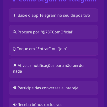
📱 Baixe o app Telegram no seu dispositivo
🔍 Procure por "@78F.ComOficial"
👆 Toque em "Entrar" ou "Join"
🔔 Ative as notificações para não perder
nada
💬 Participe das conversas e interaja
🎁 Receba bônus exclusivos