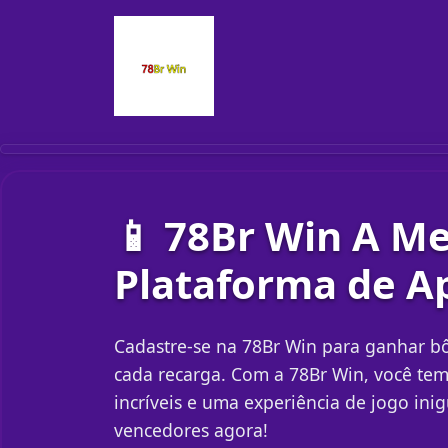
📱 78Br Win A M
Plataforma de A
Cadastre-se na 78Br Win para ganhar b
cada recarga. Com a 78Br Win, você te
incríveis e uma experiência de jogo inig
vencedores agora!