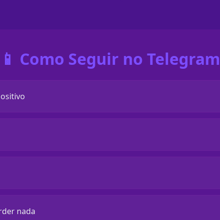
📱 Como Seguir no Telegram
ositivo
erder nada