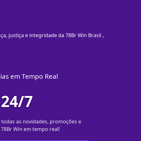
, justiça e integridade da 78Br Win Brasil ,
cias em Tempo Real
24/7
e todas as novidades, promoções e
 78Br Win em tempo real!