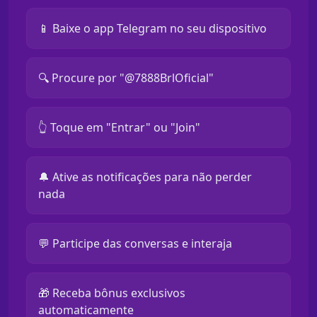
📱 Baixe o app Telegram no seu dispositivo
🔍 Procure por "@7888BrlOficial"
👆 Toque em "Entrar" ou "Join"
🔔 Ative as notificações para não perder
nada
💬 Participe das conversas e interaja
🎁 Receba bônus exclusivos
automaticamente