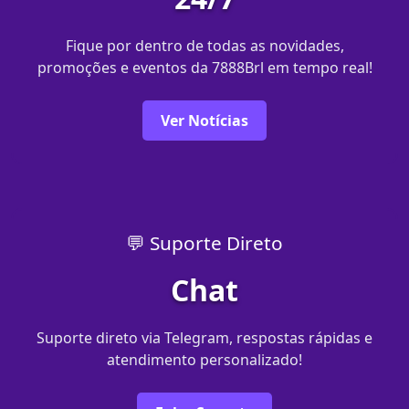
Fique por dentro de todas as novidades,
promoções e eventos da 7888Brl em tempo real!
Ver Notícias
💬 Suporte Direto
Chat
Suporte direto via Telegram, respostas rápidas e
atendimento personalizado!