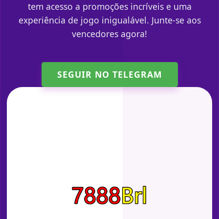
tem acesso a promoções incríveis e uma
experiência de jogo inigualável. Junte-se aos
vencedores agora!
SEGUIR NO TELEGRAM