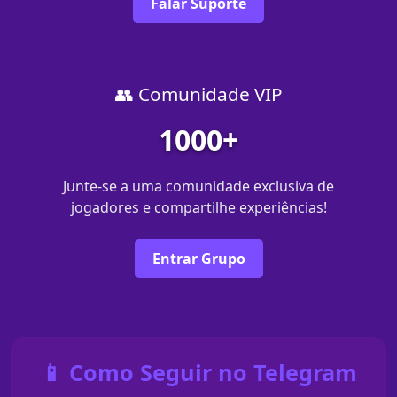
Falar Suporte
👥 Comunidade VIP
1000+
Junte-se a uma comunidade exclusiva de
jogadores e compartilhe experiências!
Entrar Grupo
📱 Como Seguir no Telegram