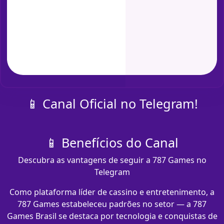
📱 Canal Oficial no Telegram!
📱 Benefícios do Canal
Descubra as vantagens de seguir a 787 Games no
Telegram
Como plataforma líder de cassino e entretenimento, a
787 Games estabeleceu padrões no setor — a 787
Games Brasil se destaca por tecnologia e conquistas de