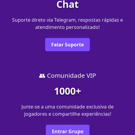
Chat
Suporte direto via Telegram, respostas rápidas e
atendimento personalizado!
Falar Suporte
👥 Comunidade VIP
1000+
Junte-se a uma comunidade exclusiva de
jogadores e compartilhe experiências!
Entrar Grupo