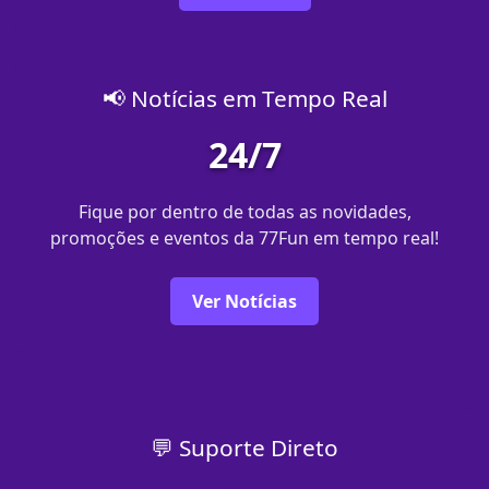
📢 Notícias em Tempo Real
24/7
Fique por dentro de todas as novidades,
promoções e eventos da 77Fun em tempo real!
Ver Notícias
💬 Suporte Direto