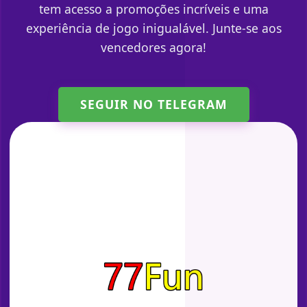
tem acesso a promoções incríveis e uma
experiência de jogo inigualável. Junte-se aos
vencedores agora!
SEGUIR NO TELEGRAM