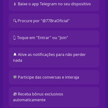
📱 Baixe o app Telegram no seu dispositivo
🔍 Procure por "@77BraOficial"
👆 Toque em "Entrar" ou "Join"
🔔 Ative as notificações para não perder
nada
💬 Participe das conversas e interaja
🎁 Receba bônus exclusivos
automaticamente