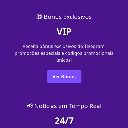
🎁 Bônus Exclusivos
VIP
Receba bônus exclusivos do Telegram,
promoções especiais e códigos promocionais
únicos!
Ver Bônus
📢 Notícias em Tempo Real
24/7