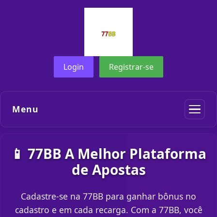
Login
Registrar-se
Menu
📱 77BB A Melhor Plataforma
de Apostas
Cadastre-se na 77BB para ganhar bônus no
cadastro e em cada recarga. Com a 77BB, você