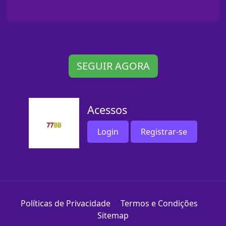
SEGUIR AGORA
Acessos
Login
Registrar-se
Políticas de Privacidade
Termos e Condições
Sitemap