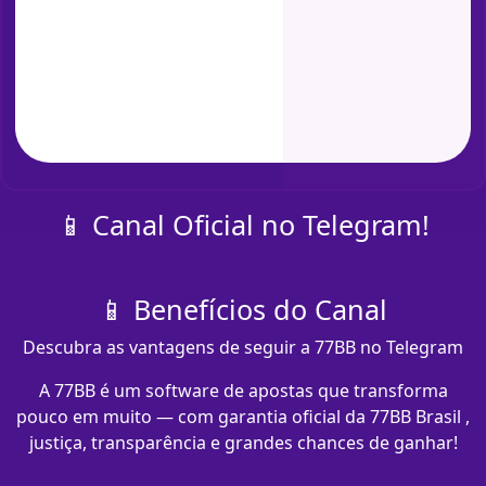
📱 Canal Oficial no Telegram!
📱 Benefícios do Canal
Descubra as vantagens de seguir a 77BB no Telegram
A 77BB é um software de apostas que transforma
pouco em muito — com garantia oficial da 77BB Brasil ,
justiça, transparência e grandes chances de ganhar!