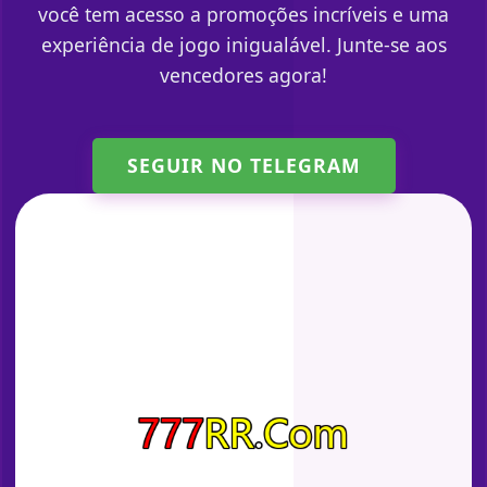
você tem acesso a promoções incríveis e uma
experiência de jogo inigualável. Junte-se aos
vencedores agora!
SEGUIR NO TELEGRAM