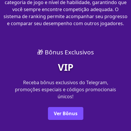
categoria de jogo e nível de habilidade, garantindo que
você sempre encontre competição adequada. O
sistema de ranking permite acompanhar seu progresso
e comparar seu desempenho com outros jogadores.
🎁 Bônus Exclusivos
VIP
Receba bônus exclusivos do Telegram,
promoções especiais e códigos promocionais
únicos!
Ver Bônus