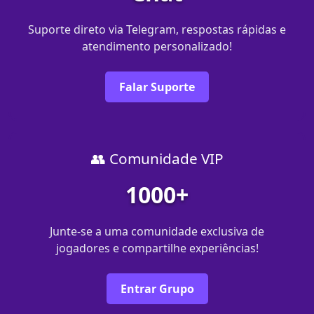
Suporte direto via Telegram, respostas rápidas e
atendimento personalizado!
Falar Suporte
👥 Comunidade VIP
1000+
Junte-se a uma comunidade exclusiva de
jogadores e compartilhe experiências!
Entrar Grupo