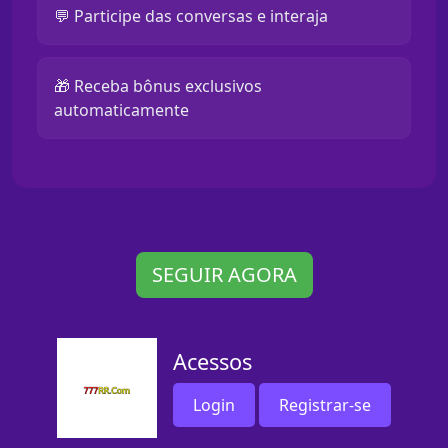
💬 Participe das conversas e interaja
🎁 Receba bônus exclusivos
automaticamente
SEGUIR AGORA
Acessos
Login
Registrar-se