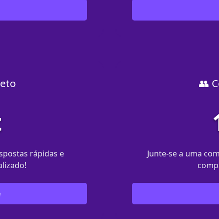
reto
👥 
t
espostas rápidas e
Junte-se a uma com
lizado!
compa
e