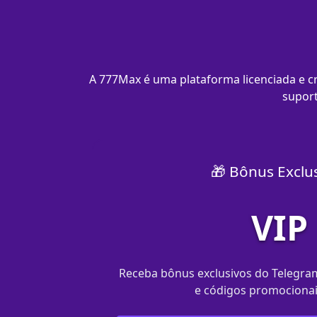
A 777Max é uma plataforma licenciada e c
suport
🎁 Bônus Exclu
VIP
Receba bônus exclusivos do Telegra
e códigos promocionai