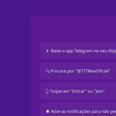
📱 Baixe o app Telegram no seu disp
🔍 Procure por "@777MaxOficial"
👆 Toque em "Entrar" ou "Join"
🔔 Ative as notificações para não p