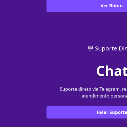
Ver Bônus
💬 Suporte Di
Cha
Suporte direto via Telegram, r
atendimento persona
Falar Suport