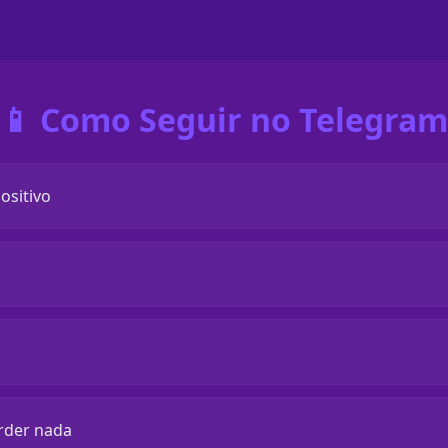
📱 Como Seguir no Telegram
ositivo
erder nada