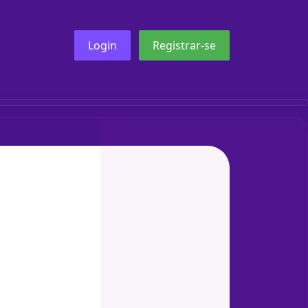
Login
Registrar-se