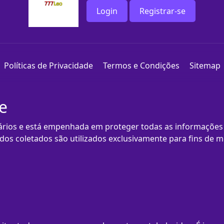
Login
Registrar-se
Políticas de Privacidade
Termos e Condições
Sitemap
de
uários e está empenhada em proteger todas as informações
os coletados são utilizados exclusivamente para fins de m