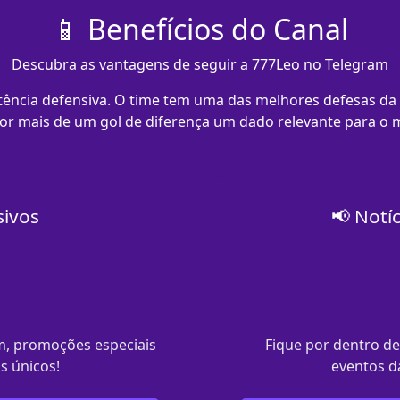
📱 Benefícios do Canal
Descubra as vantagens de seguir a 777Leo no Telegram
stência defensiva. O time tem uma das melhores defesas d
or mais de um gol de diferença um dado relevante para o 
sivos
📢 Notí
m, promoções especiais
Fique por dentro d
s únicos!
eventos d