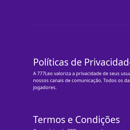
Políticas de Privacida
A 777Leo valoriza a privacidade de seus us
nossos canais de comunicação. Todos os dad
jogadores.
Termos e Condições