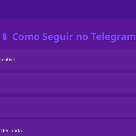
📱 Como Seguir no Telegram
ositivo
erder nada