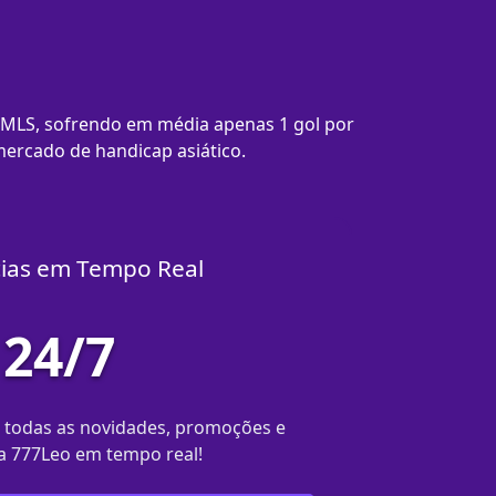
a MLS, sofrendo em média apenas 1 gol por
mercado de handicap asiático.
cias em Tempo Real
24/7
e todas as novidades, promoções e
a 777Leo em tempo real!