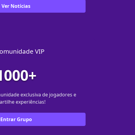
Ver Notícias
Comunidade VIP
1000+
unidade exclusiva de jogadores e
rtilhe experiências!
Entrar Grupo