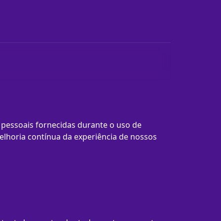
 pessoais fornecidas durante o uso de
elhoria contínua da experiência de nossos