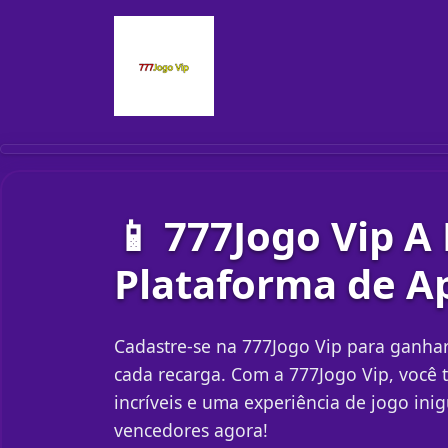
📱 777Jogo Vip A
Plataforma de A
Cadastre-se na 777Jogo Vip para ganha
cada recarga. Com a 777Jogo Vip, você
incríveis e uma experiência de jogo inig
vencedores agora!