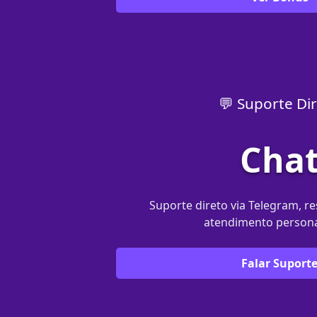
💬 Suporte Di
Cha
Suporte direto via Telegram, r
atendimento persona
Falar Suport