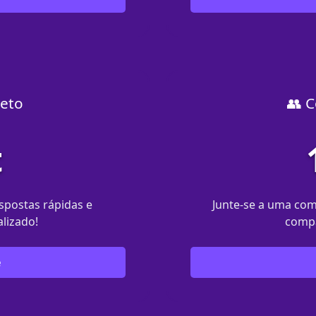
reto
👥 
t
espostas rápidas e
Junte-se a uma com
lizado!
compa
e