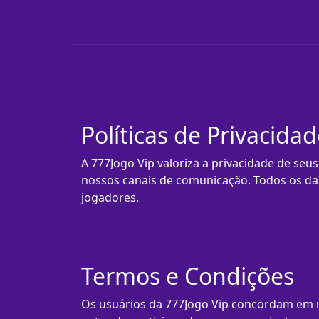
Políticas de Privacida
A 777Jogo Vip valoriza a privacidade de se
nossos canais de comunicação. Todos os dad
jogadores.
Termos e Condições
Os usuários da 777Jogo Vip concordam em re