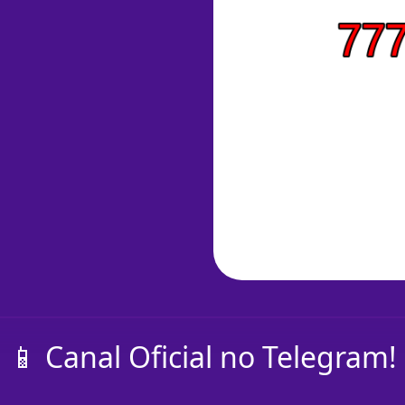
📱 Canal Oficial no Telegram!