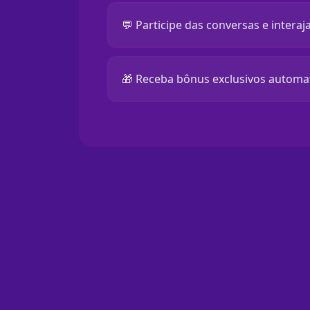
💬 Participe das conversas e interaj
🎁 Receba bônus exclusivos autom