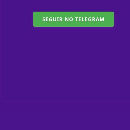
SEGUIR NO TELEGRAM