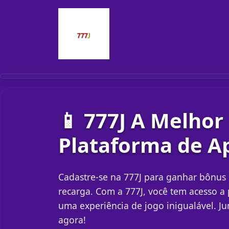
📱 777J A Melhor
Plataforma de A
Cadastre-se na 777J para ganhar bônus
recarga. Com a 777J, você tem acesso a 
uma experiência de jogo inigualável. J
agora!