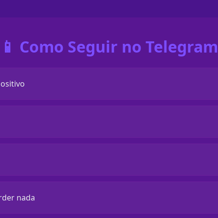
📱 Como Seguir no Telegram
ositivo
erder nada