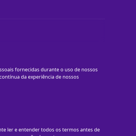
ssoais fornecidas durante o uso de nossos
 contínua da experiência de nossos
te ler e entender todos os termos antes de