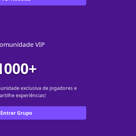
Comunidade VIP
1000+
unidade exclusiva de jogadores e
rtilhe experiências!
Entrar Grupo