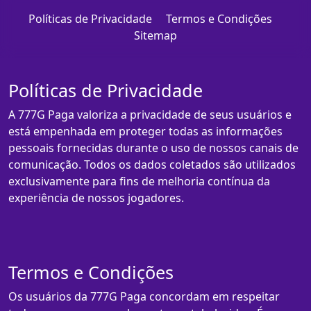
Políticas de Privacidade
Termos e Condições
Sitemap
Políticas de Privacidade
A 777G Paga valoriza a privacidade de seus usuários e
está empenhada em proteger todas as informações
pessoais fornecidas durante o uso de nossos canais de
comunicação. Todos os dados coletados são utilizados
exclusivamente para fins de melhoria contínua da
experiência de nossos jogadores.
Termos e Condições
Os usuários da 777G Paga concordam em respeitar