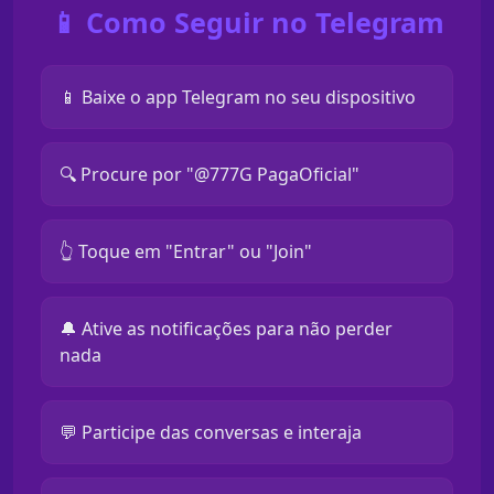
📱 Como Seguir no Telegram
📱 Baixe o app Telegram no seu dispositivo
🔍 Procure por "@777G PagaOficial"
👆 Toque em "Entrar" ou "Join"
🔔 Ative as notificações para não perder
nada
💬 Participe das conversas e interaja