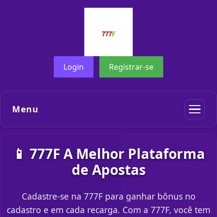
Login
Registrar-se
Menu
📱 777F A Melhor Plataforma
de Apostas
Cadastre-se na 777F para ganhar bônus no
cadastro e em cada recarga. Com a 777F, você tem