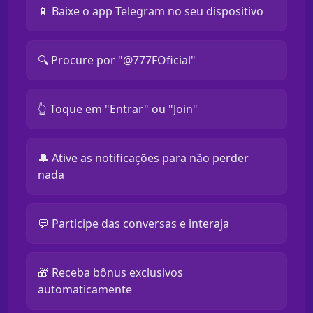
📱 Baixe o app Telegram no seu dispositivo
🔍 Procure por "@777FOficial"
👆 Toque em "Entrar" ou "Join"
🔔 Ative as notificações para não perder
nada
💬 Participe das conversas e interaja
🎁 Receba bônus exclusivos
automaticamente