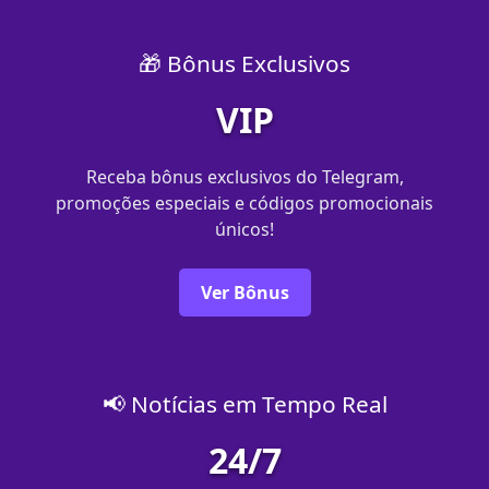
🎁 Bônus Exclusivos
VIP
Receba bônus exclusivos do Telegram,
promoções especiais e códigos promocionais
únicos!
Ver Bônus
📢 Notícias em Tempo Real
24/7