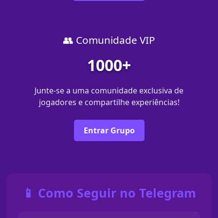
👥 Comunidade VIP
1000+
Junte-se a uma comunidade exclusiva de
jogadores e compartilhe experiências!
Entrar Grupo
📱 Como Seguir no Telegram