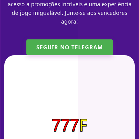
acesso a promoções incríveis e uma experiência
de jogo inigualável. Junte-se aos vencedores
agora!
SEGUIR NO TELEGRAM