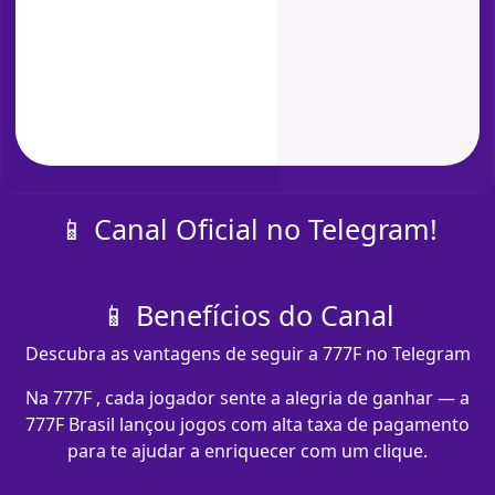
📱 Canal Oficial no Telegram!
📱 Benefícios do Canal
Descubra as vantagens de seguir a 777F no Telegram
Na 777F , cada jogador sente a alegria de ganhar — a
777F Brasil lançou jogos com alta taxa de pagamento
para te ajudar a enriquecer com um clique.