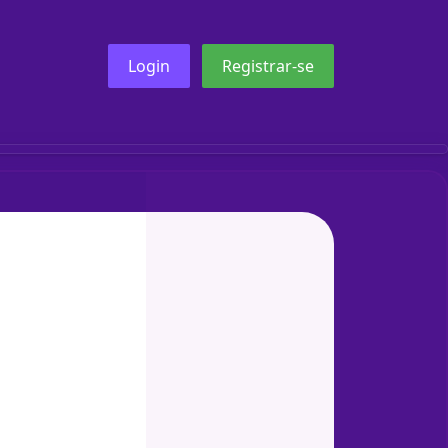
Login
Registrar-se