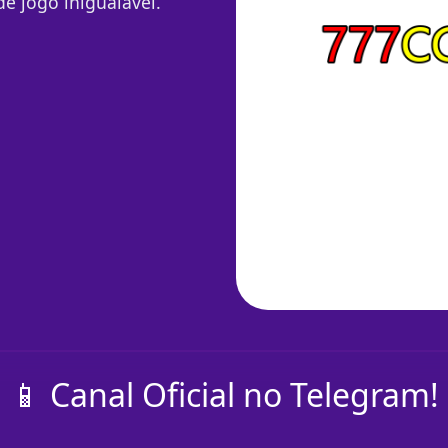
e jogo inigualável.
📱 Canal Oficial no Telegram!