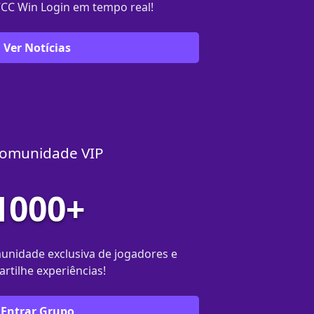
7CC Win Login em tempo real!
Ver Notícias
Comunidade VIP
1000+
unidade exclusiva de jogadores e
rtilhe experiências!
Entrar Grupo