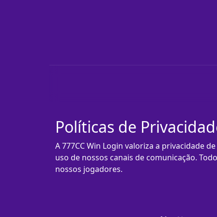
Políticas de Privacida
A 777CC Win Login valoriza a privacidade d
uso de nossos canais de comunicação. Todos
nossos jogadores.