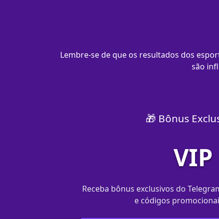
Lembre-se de que os resultados dos esport
são in
🎁 Bônus Exclu
VIP
Receba bônus exclusivos do Telegra
e códigos promocionai