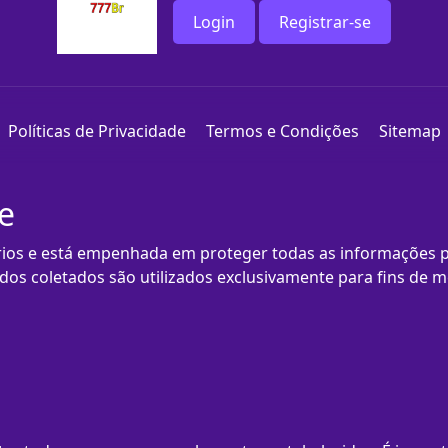
Login
Registrar-se
Políticas de Privacidade
Termos e Condições
Sitemap
de
ários e está empenhada em proteger todas as informações 
os coletados são utilizados exclusivamente para fins de m