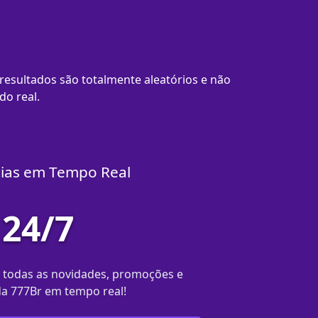
resultados são totalmente aleatórios e não
o real.
cias em Tempo Real
24/7
e todas as novidades, promoções e
da 777Br em tempo real!