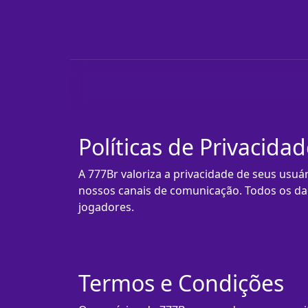
Políticas de Privacida
A 777Br valoriza a privacidade de seus usu
nossos canais de comunicação. Todos os dad
jogadores.
Termos e Condições