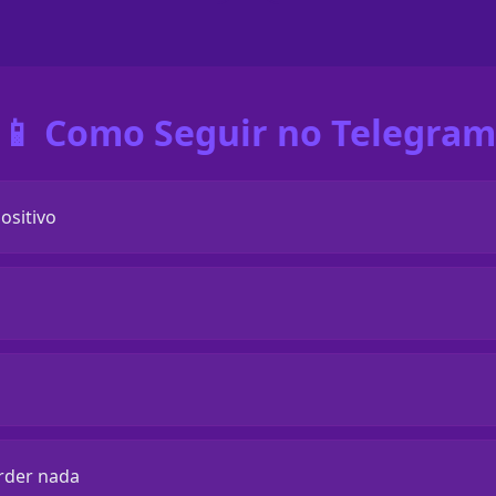
📱 Como Seguir no Telegram
ositivo
erder nada