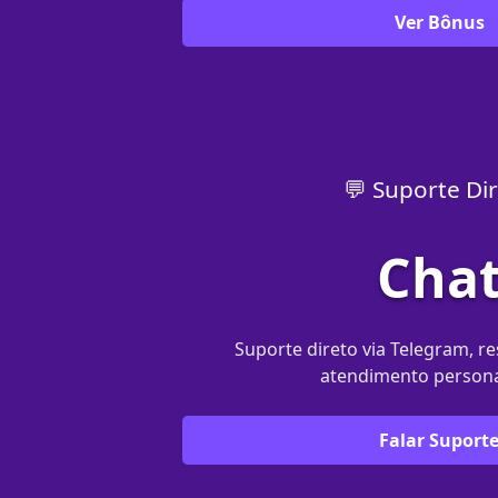
Ver Bônus
💬 Suporte Di
Cha
Suporte direto via Telegram, r
atendimento persona
Falar Suport