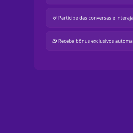
💬 Participe das conversas e interaj
🎁 Receba bônus exclusivos autom