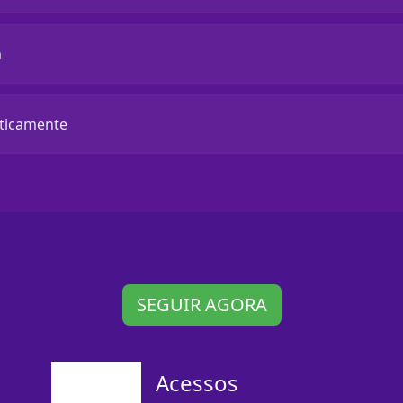
a
aticamente
SEGUIR AGORA
Acessos