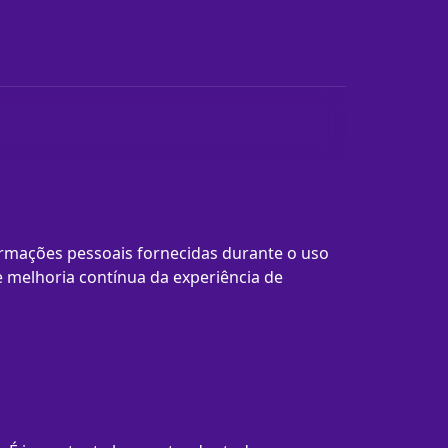
ormações pessoais fornecidas durante o uso
e melhoria contínua da experiência de