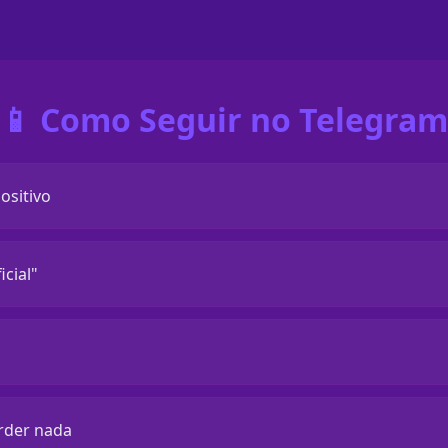
📱 Como Seguir no Telegram
ositivo
cial"
erder nada