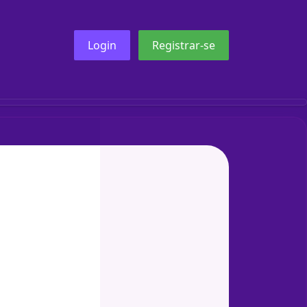
Login
Registrar-se