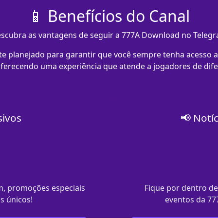
📱 Benefícios do Canal
scubra as vantagens de seguir a 777A Download no Teleg
e planejado para garantir que você sempre tenha acesso ao
, oferecendo uma experiência que atende a jogadores de dife
sivos
📢 Notí
m, promoções especiais
Fique por dentro d
s únicos!
eventos da 77