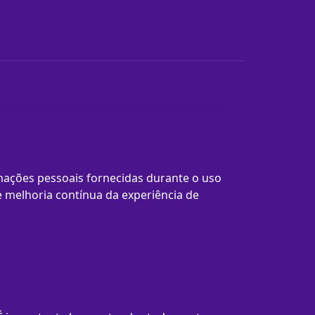
mações pessoais fornecidas durante o uso
e melhoria contínua da experiência de