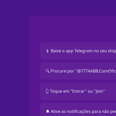
📱 Baixe o app Telegram no seu disp
🔍 Procure por "@777AABB.ComOfici
👆 Toque em "Entrar" ou "Join"
🔔 Ative as notificações para não p