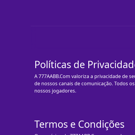
Políticas de Privacida
A 777AABB.Com valoriza a privacidade de s
de nossos canais de comunicação. Todos os 
nossos jogadores.
Termos e Condições