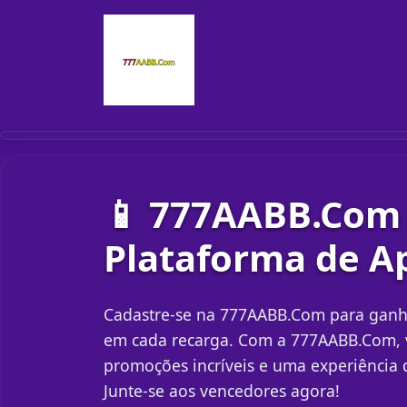
📱 777AABB.Com
Plataforma de A
Cadastre-se na 777AABB.Com para ganh
em cada recarga. Com a 777AABB.Com, 
promoções incríveis e uma experiência d
Junte-se aos vencedores agora!