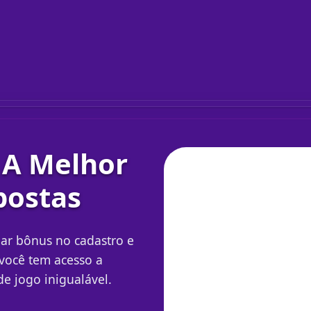
 A Melhor
postas
ar bônus no cadastro e
você tem acesso a
e jogo inigualável.