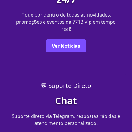
Fique por dentro de todas as novidades,
promoções e eventos da 771B Vip em tempo
real!
Ver Notícias
💬 Suporte Direto
Chat
Suporte direto via Telegram, respostas rápidas e
atendimento personalizado!