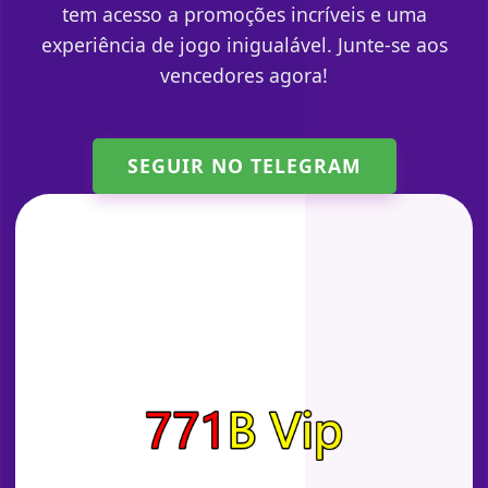
tem acesso a promoções incríveis e uma
experiência de jogo inigualável. Junte-se aos
vencedores agora!
SEGUIR NO TELEGRAM