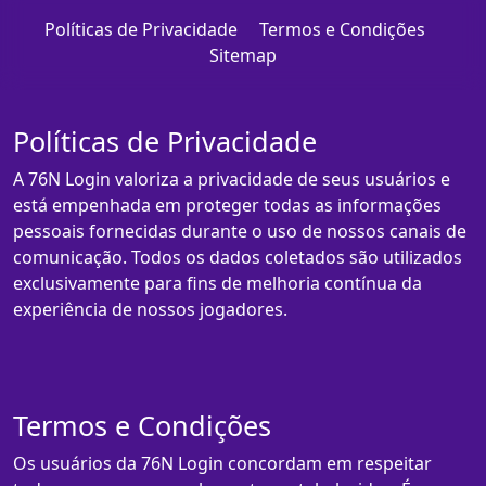
Políticas de Privacidade
Termos e Condições
Sitemap
Políticas de Privacidade
A 76N Login valoriza a privacidade de seus usuários e
está empenhada em proteger todas as informações
pessoais fornecidas durante o uso de nossos canais de
comunicação. Todos os dados coletados são utilizados
exclusivamente para fins de melhoria contínua da
experiência de nossos jogadores.
Termos e Condições
Os usuários da 76N Login concordam em respeitar