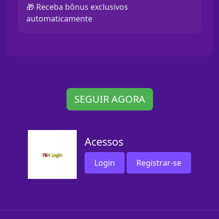
🎁 Receba bônus exclusivos
automaticamente
SEGUIR AGORA
Acessos
Login
Registrar-se