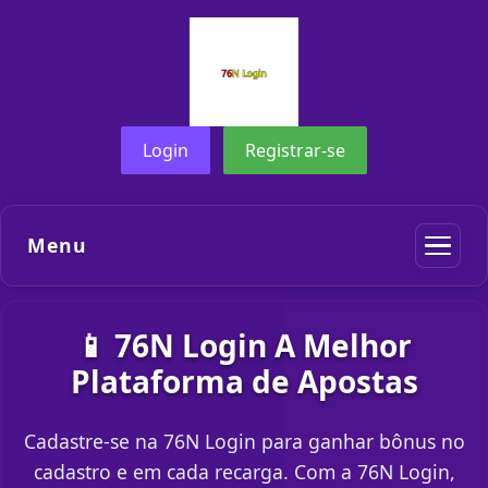
Login
Registrar-se
Menu
📱 76N Login A Melhor
Plataforma de Apostas
Cadastre-se na 76N Login para ganhar bônus no
cadastro e em cada recarga. Com a 76N Login,