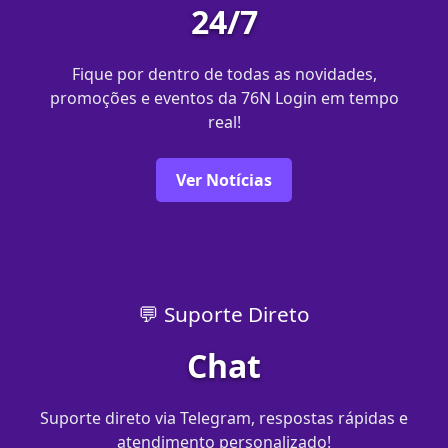
24/7
Fique por dentro de todas as novidades,
promoções e eventos da 76N Login em tempo
real!
Ver Notícias
💬 Suporte Direto
Chat
Suporte direto via Telegram, respostas rápidas e
atendimento personalizado!