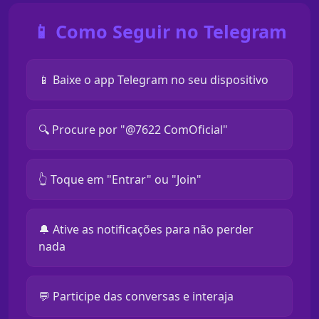
📱 Como Seguir no Telegram
📱 Baixe o app Telegram no seu dispositivo
🔍 Procure por "@7622 ComOficial"
👆 Toque em "Entrar" ou "Join"
🔔 Ative as notificações para não perder
nada
💬 Participe das conversas e interaja