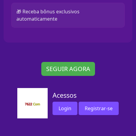
🎁 Receba bônus exclusivos
automaticamente
SEGUIR AGORA
Acessos
Login
Registrar-se