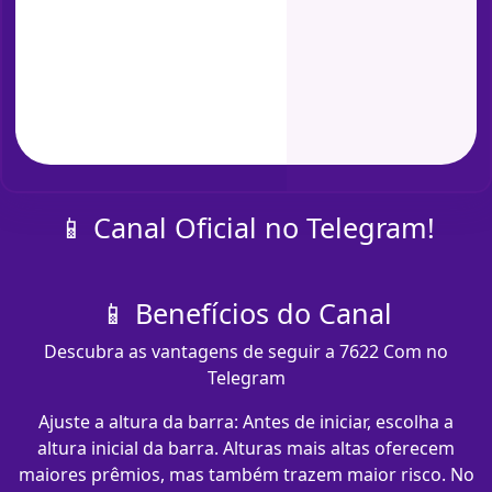
📱 Canal Oficial no Telegram!
📱 Benefícios do Canal
Descubra as vantagens de seguir a 7622 Com no
Telegram
Ajuste a altura da barra: Antes de iniciar, escolha a
altura inicial da barra. Alturas mais altas oferecem
maiores prêmios, mas também trazem maior risco. No