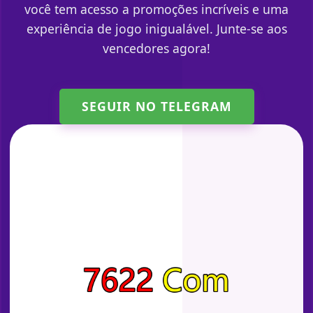
você tem acesso a promoções incríveis e uma
experiência de jogo inigualável. Junte-se aos
vencedores agora!
SEGUIR NO TELEGRAM