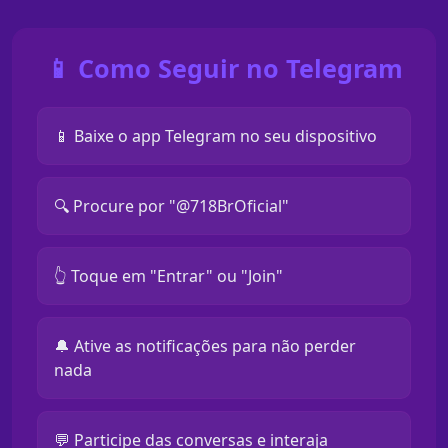
📱 Como Seguir no Telegram
📱 Baixe o app Telegram no seu dispositivo
🔍 Procure por "@718BrOficial"
👆 Toque em "Entrar" ou "Join"
🔔 Ative as notificações para não perder
nada
💬 Participe das conversas e interaja