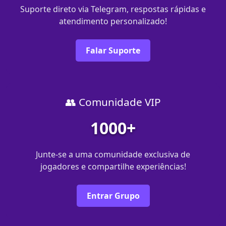
Suporte direto via Telegram, respostas rápidas e
atendimento personalizado!
Falar Suporte
👥 Comunidade VIP
1000+
Junte-se a uma comunidade exclusiva de
jogadores e compartilhe experiências!
Entrar Grupo