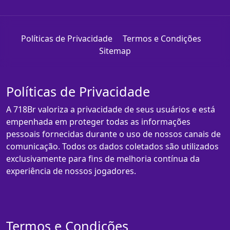
Políticas de Privacidade
Termos e Condições
Sitemap
Políticas de Privacidade
A 718Br valoriza a privacidade de seus usuários e está
empenhada em proteger todas as informações
pessoais fornecidas durante o uso de nossos canais de
comunicação. Todos os dados coletados são utilizados
exclusivamente para fins de melhoria contínua da
experiência de nossos jogadores.
Termos e Condições