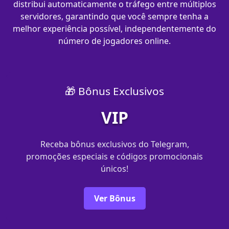
distribui automaticamente o tráfego entre múltiplos
servidores, garantindo que você sempre tenha a
melhor experiência possível, independentemente do
número de jogadores online.
🎁 Bônus Exclusivos
VIP
Receba bônus exclusivos do Telegram,
promoções especiais e códigos promocionais
únicos!
Ver Bônus