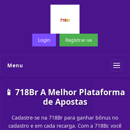
Login
Registrar-se
Menu
📱 718Br A Melhor Plataforma
de Apostas
Cadastre-se na 718Br para ganhar bônus no
cadastro e em cada recarga. Com a 718Br, você