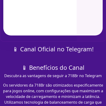
📱 Canal Oficial no Telegram!
📱 Benefícios do Canal
Descubra as vantagens de seguir a 718Br no Telegram
Os servidores da 718Br são otimizados especificamente
para jogos online, com configurações que maximizam a
velocidade de carregamento e minimizam a latência.
Utilizamos tecnologia de balanceamento de carga que