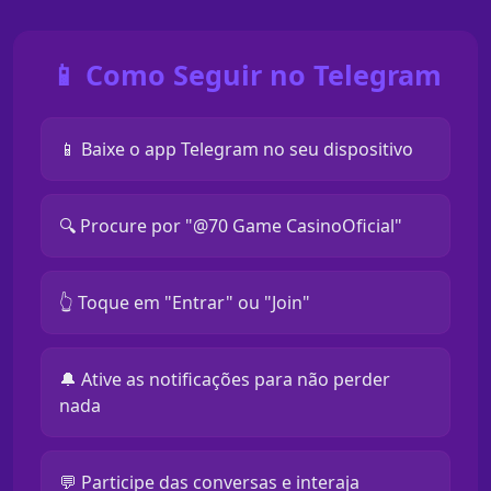
📱 Como Seguir no Telegram
📱 Baixe o app Telegram no seu dispositivo
🔍 Procure por "@70 Game CasinoOficial"
👆 Toque em "Entrar" ou "Join"
🔔 Ative as notificações para não perder
nada
💬 Participe das conversas e interaja