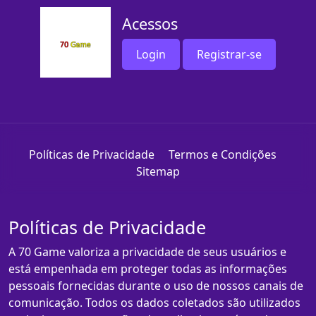
Acessos
Login
Registrar-se
Políticas de Privacidade
Termos e Condições
Sitemap
Políticas de Privacidade
A 70 Game valoriza a privacidade de seus usuários e
está empenhada em proteger todas as informações
pessoais fornecidas durante o uso de nossos canais de
comunicação. Todos os dados coletados são utilizados