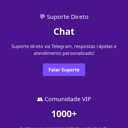
💬 Suporte Direto
Chat
Suporte direto via Telegram, respostas rápidas e
atendimento personalizado!
Falar Suporte
👥 Comunidade VIP
1000+