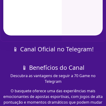
📱 Canal Oficial no Telegram!
📱 Benefícios do Canal
Descubra as vantagens de seguir a 70 Game no
Telegram
O basquete oferece uma das experiências mais
emocionantes de apostas esportivas, com jogos de alta
pontuação e momentos dramáticos que podem mudar