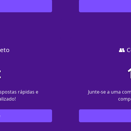
reto
👥 
t
espostas rápidas e
Junte-se a uma com
lizado!
compa
e