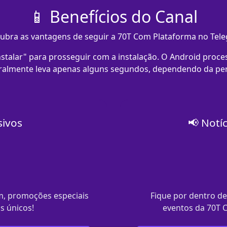
📱 Benefícios do Canal
ubra as vantagens de seguir a 70T Com Plataforma no Tel
stalar" para prosseguir com a instalação. O Android process
geralmente leva apenas alguns segundos, dependendo da per
sivos
📢 Notí
m, promoções especiais
Fique por dentro d
s únicos!
eventos da 70T 