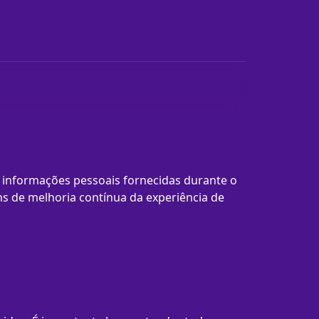
 informações pessoais fornecidas durante o
ns de melhoria contínua da experiência de