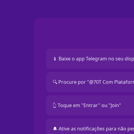
📱 Baixe o app Telegram no seu disp
🔍 Procure por "@70T Com Platafor
👆 Toque em "Entrar" ou "Join"
🔔 Ative as notificações para não p