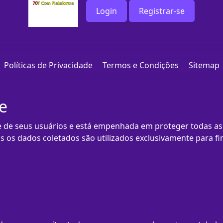
Login
Registrar-se
Políticas de Privacidade
Termos e Condições
Sitemap
de
de de seus usuários e está empenhada em proteger todas as
 os dados coletados são utilizados exclusivamente para fi