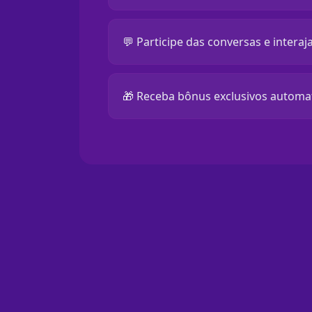
💬 Participe das conversas e interaj
🎁 Receba bônus exclusivos autom