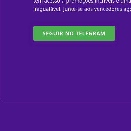
tem acesso a promoções incríveis e uma
inigualável. Junte-se aos vencedores ag
SEGUIR NO TELEGRAM