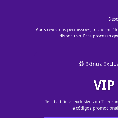
Desc
Após revisar as permissões, toque em "In
dispositivo. Este processo 
🎁 Bônus Exclu
VIP
Receba bônus exclusivos do Telegra
e códigos promocionai