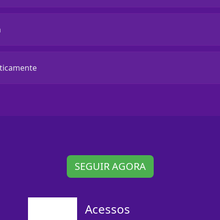
a
aticamente
SEGUIR AGORA
Acessos