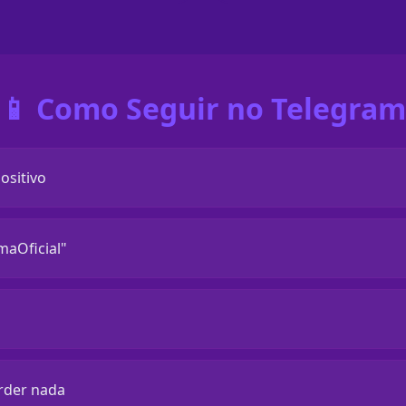
📱 Como Seguir no Telegram
ositivo
maOficial"
erder nada