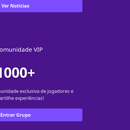
Ver Notícias
Comunidade VIP
1000+
unidade exclusiva de jogadores e
rtilhe experiências!
Entrar Grupo