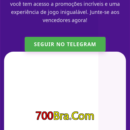
você tem acesso a promoções incríveis e uma
experiência de jogo inigualável. Junte-se aos
vencedores agora!
SEGUIR NO TELEGRAM