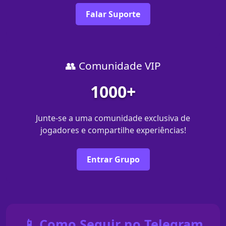
Falar Suporte
👥 Comunidade VIP
1000+
Junte-se a uma comunidade exclusiva de
jogadores e compartilhe experiências!
Entrar Grupo
📱 Como Seguir no Telegram