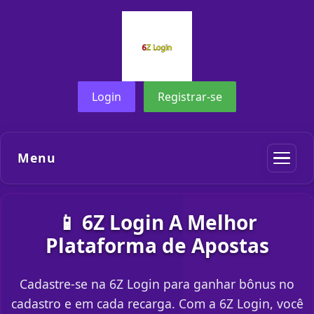
Login
Registrar-se
Menu
📱 6Z Login A Melhor
Plataforma de Apostas
Cadastre-se na 6Z Login para ganhar bônus no
cadastro e em cada recarga. Com a 6Z Login, você