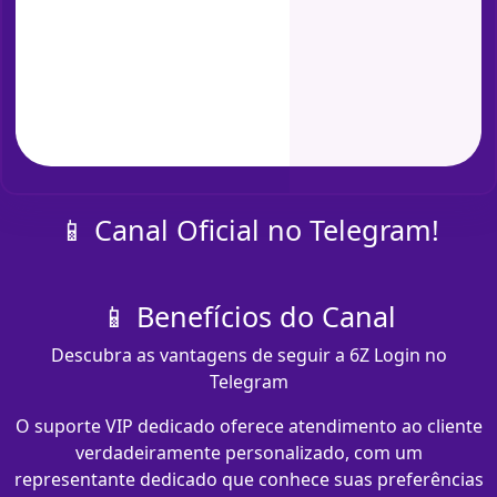
📱 Canal Oficial no Telegram!
📱 Benefícios do Canal
Descubra as vantagens de seguir a 6Z Login no
Telegram
O suporte VIP dedicado oferece atendimento ao cliente
verdadeiramente personalizado, com um
representante dedicado que conhece suas preferências