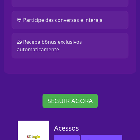
💬 Participe das conversas e interaja
🎁 Receba bônus exclusivos
automaticamente
SEGUIR AGORA
Acessos