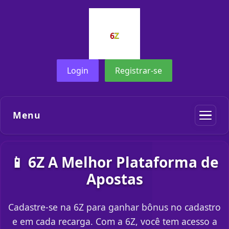
Login
Registrar-se
Menu
📱 6Z A Melhor Plataforma de
Apostas
Cadastre-se na 6Z para ganhar bônus no cadastro
e em cada recarga. Com a 6Z, você tem acesso a