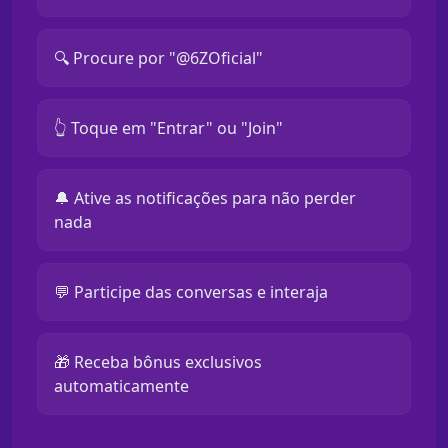
🔍 Procure por "@6ZOficial"
👆 Toque em "Entrar" ou "Join"
🔔 Ative as notificações para não perder
nada
💬 Participe das conversas e interaja
🎁 Receba bônus exclusivos
automaticamente