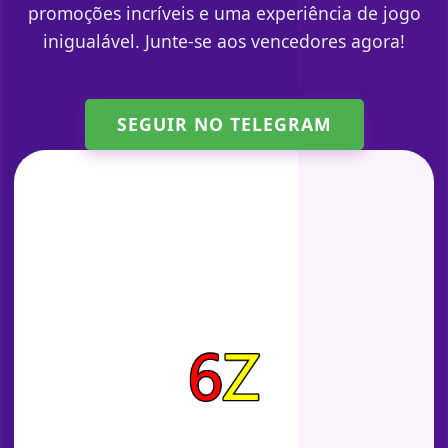
promoções incríveis e uma experiência de jogo
inigualável. Junte-se aos vencedores agora!
SEGUIR NO TELEGRAM