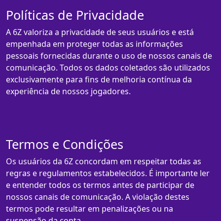
Políticas de Privacidade
A 6Z valoriza a privacidade de seus usuários e está
empenhada em proteger todas as informações
pessoais fornecidas durante o uso de nossos canais de
comunicação. Todos os dados coletados são utilizados
exclusivamente para fins de melhoria contínua da
experiência de nossos jogadores.
Termos e Condições
Os usuários da 6Z concordam em respeitar todas as
regras e regulamentos estabelecidos. É importante ler
e entender todos os termos antes de participar de
nossos canais de comunicação. A violação destes
termos pode resultar em penalizações ou na
suspensão da conta.