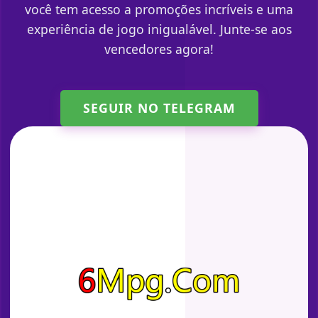
você tem acesso a promoções incríveis e uma
experiência de jogo inigualável. Junte-se aos
vencedores agora!
SEGUIR NO TELEGRAM