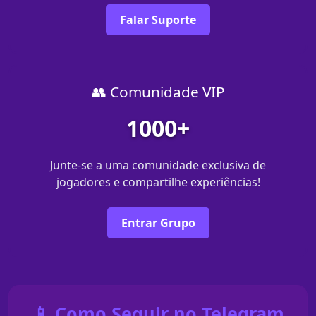
Falar Suporte
👥 Comunidade VIP
1000+
Junte-se a uma comunidade exclusiva de
jogadores e compartilhe experiências!
Entrar Grupo
📱 Como Seguir no Telegram