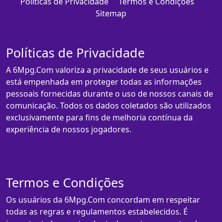
Políticas de Privacidade
Termos e Condições
Sitemap
Políticas de Privacidade
A 6Mpg.Com valoriza a privacidade de seus usuários e
está empenhada em proteger todas as informações
pessoais fornecidas durante o uso de nossos canais de
comunicação. Todos os dados coletados são utilizados
exclusivamente para fins de melhoria contínua da
experiência de nossos jogadores.
Termos e Condições
Os usuários da 6Mpg.Com concordam em respeitar
todas as regras e regulamentos estabelecidos. É