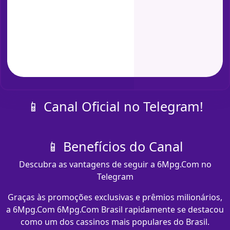
📱 Canal Oficial no Telegram!
📱 Benefícios do Canal
Descubra as vantagens de seguir a 6Mpg.Com no
Telegram
Graças às promoções exclusivas e prêmios milionários,
a 6Mpg.Com 6Mpg.Com Brasil rapidamente se destacou
como um dos cassinos mais populares do Brasil.