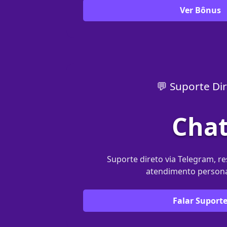
Ver Bônus
💬 Suporte Di
Cha
Suporte direto via Telegram, r
atendimento persona
Falar Suport