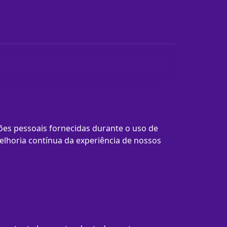
ões pessoais fornecidas durante o uso de
elhoria contínua da experiência de nossos