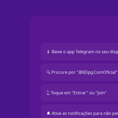
📱 Baixe o app Telegram no seu disp
🔍 Procure por "@6Dpg.ComOficial"
👆 Toque em "Entrar" ou "Join"
🔔 Ative as notificações para não p