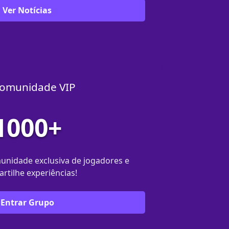
Ver Notícias
Comunidade VIP
1000+
unidade exclusiva de jogadores e
rtilhe experiências!
Entrar Grupo