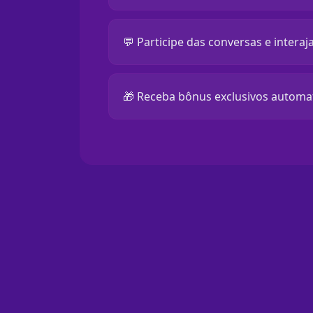
💬 Participe das conversas e interaj
🎁 Receba bônus exclusivos autom