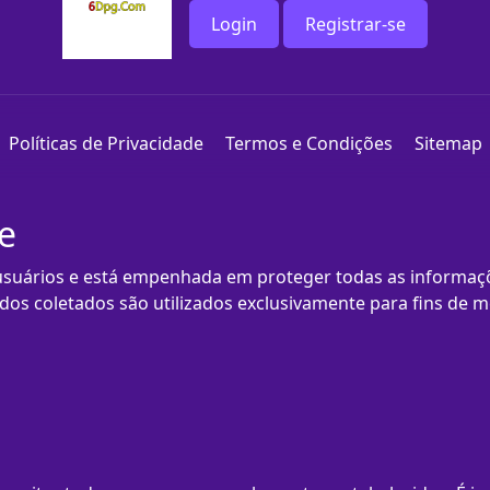
Login
Registrar-se
Políticas de Privacidade
Termos e Condições
Sitemap
de
 usuários e está empenhada em proteger todas as informaç
os coletados são utilizados exclusivamente para fins de m