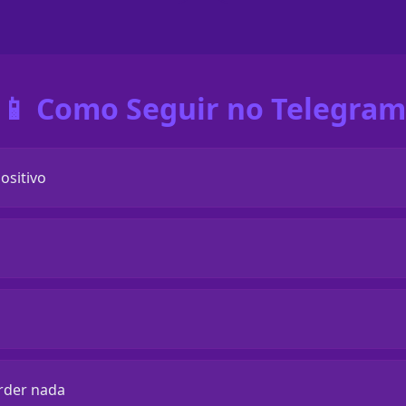
📱 Como Seguir no Telegram
ositivo
erder nada