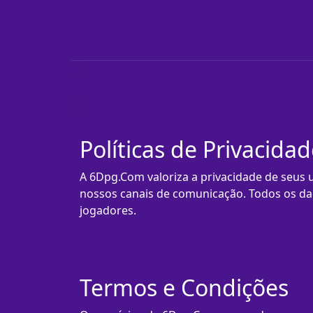
Políticas de Privacida
A 6Dpg.Com valoriza a privacidade de seus
nossos canais de comunicação. Todos os dad
jogadores.
Termos e Condições