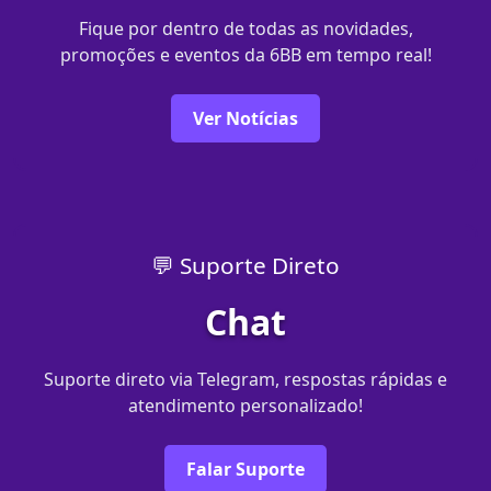
Fique por dentro de todas as novidades,
promoções e eventos da 6BB em tempo real!
Ver Notícias
💬 Suporte Direto
Chat
Suporte direto via Telegram, respostas rápidas e
atendimento personalizado!
Falar Suporte