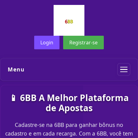
Login
Registrar-se
Menu
📱 6BB A Melhor Plataforma
de Apostas
Cadastre-se na 6BB para ganhar bônus no
cadastro e em cada recarga. Com a 6BB, você tem