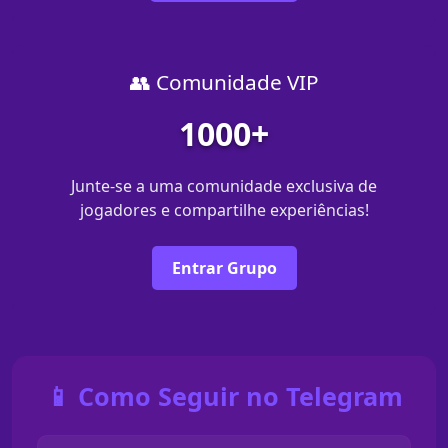
👥 Comunidade VIP
1000+
Junte-se a uma comunidade exclusiva de
jogadores e compartilhe experiências!
Entrar Grupo
📱 Como Seguir no Telegram