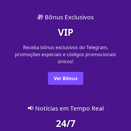
🎁 Bônus Exclusivos
VIP
Receba bônus exclusivos do Telegram,
promoções especiais e códigos promocionais
únicos!
Ver Bônus
📢 Notícias em Tempo Real
24/7