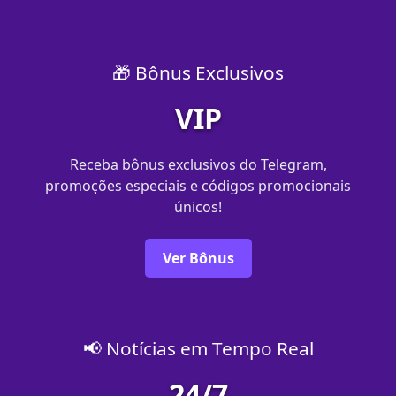
🎁 Bônus Exclusivos
VIP
Receba bônus exclusivos do Telegram,
promoções especiais e códigos promocionais
únicos!
Ver Bônus
📢 Notícias em Tempo Real
24/7