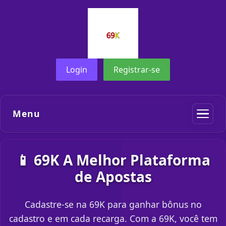
Login
Registrar-se
Menu
📱 69K A Melhor Plataforma
de Apostas
Cadastre-se na 69K para ganhar bônus no
cadastro e em cada recarga. Com a 69K, você tem