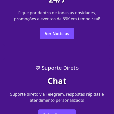
Fique por dentro de todas as novidades,
promoções e eventos da 69K em tempo real!
Ver Notícias
💬 Suporte Direto
Chat
Suporte direto via Telegram, respostas rápidas e
atendimento personalizado!