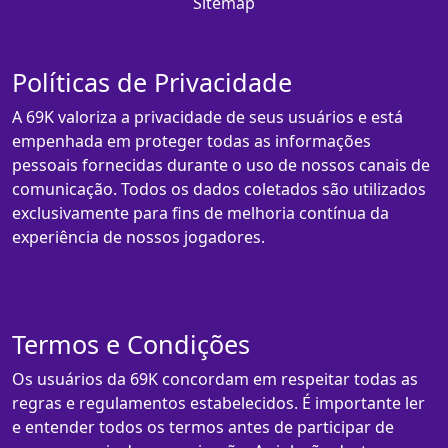
Sitemap
Políticas de Privacidade
A 69K valoriza a privacidade de seus usuários e está
empenhada em proteger todas as informações
pessoais fornecidas durante o uso de nossos canais de
comunicação. Todos os dados coletados são utilizados
exclusivamente para fins de melhoria contínua da
experiência de nossos jogadores.
Termos e Condições
Os usuários da 69K concordam em respeitar todas as
regras e regulamentos estabelecidos. É importante ler
e entender todos os termos antes de participar de