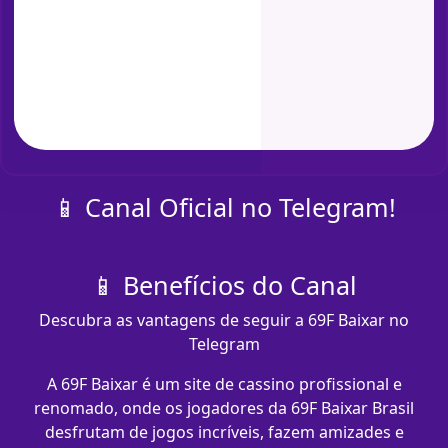
📱 Canal Oficial no Telegram!
📱 Benefícios do Canal
Descubra as vantagens de seguir a 69F Baixar no
Telegram
A 69F Baixar é um site de cassino profissional e
renomado, onde os jogadores da 69F Baixar Brasil
desfrutam de jogos incríveis, fazem amizades e