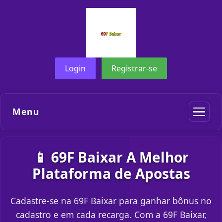
Login
Registrar-se
Menu
📱 69F Baixar A Melhor
Plataforma de Apostas
Cadastre-se na 69F Baixar para ganhar bônus no
cadastro e em cada recarga. Com a 69F Baixar,