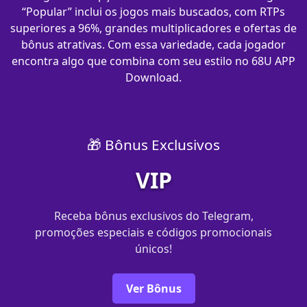
“Popular” inclui os jogos mais buscados, com RTPs
superiores a 96%, grandes multiplicadores e ofertas de
bônus atrativas. Com essa variedade, cada jogador
encontra algo que combina com seu estilo no 68U APP
Download.
🎁 Bônus Exclusivos
VIP
Receba bônus exclusivos do Telegram,
promoções especiais e códigos promocionais
únicos!
Ver Bônus