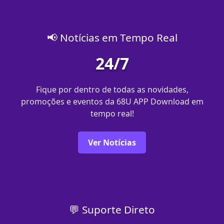
📢 Notícias em Tempo Real
24/7
Fique por dentro de todas as novidades,
promoções e eventos da 68U APP Download em
tempo real!
Ver Notícias
💬 Suporte Direto