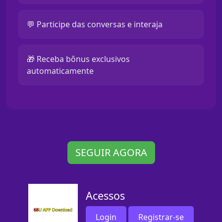
💬 Participe das conversas e interaja
🎁 Receba bônus exclusivos
automaticamente
SEGUIR AGORA
Acessos
Login
Registrar-se