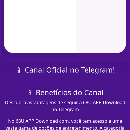
📱 Canal Oficial no Telegram!
📱 Benefícios do Canal
Descubra as vantagens de seguir a 68U APP Download
no Telegram
No 68U APP Download com​, você tem acesso a uma
vasta gama de opções de entretenimento. A categoria