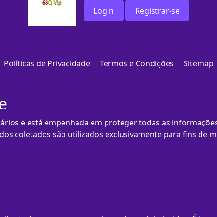
Login
Registrar-se
Políticas de Privacidade
Termos e Condições
Sitemap
de
suários e está empenhada em proteger todas as informações
os coletados são utilizados exclusivamente para fins de m