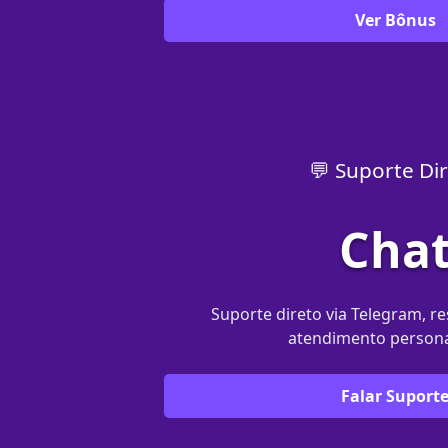
Ver Bônus
💬 Suporte Di
Cha
Suporte direto via Telegram, r
atendimento persona
Falar Suport