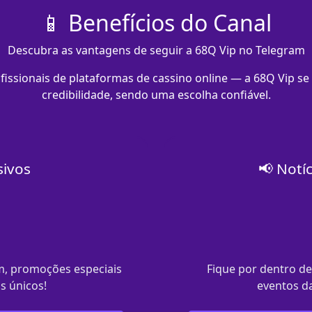
📱 Benefícios do Canal
Descubra as vantagens de seguir a 68Q Vip no Telegram
profissionais de plataformas de cassino online — a 68Q Vip 
credibilidade, sendo uma escolha confiável.
sivos
📢 Notí
m, promoções especiais
Fique por dentro d
s únicos!
eventos d