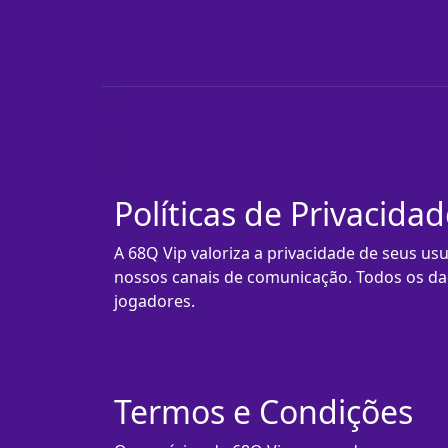
Políticas de Privacida
A 68Q Vip valoriza a privacidade de seus u
nossos canais de comunicação. Todos os dad
jogadores.
Termos e Condições