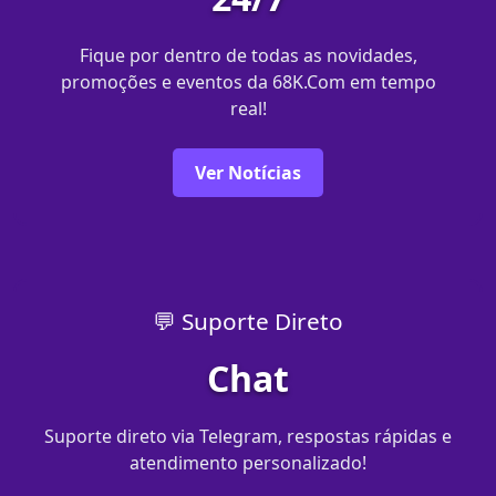
Fique por dentro de todas as novidades,
promoções e eventos da 68K.Com em tempo
real!
Ver Notícias
💬 Suporte Direto
Chat
Suporte direto via Telegram, respostas rápidas e
atendimento personalizado!