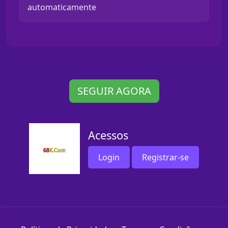
automaticamente
SEGUIR AGORA
Acessos
Login
Registrar-se