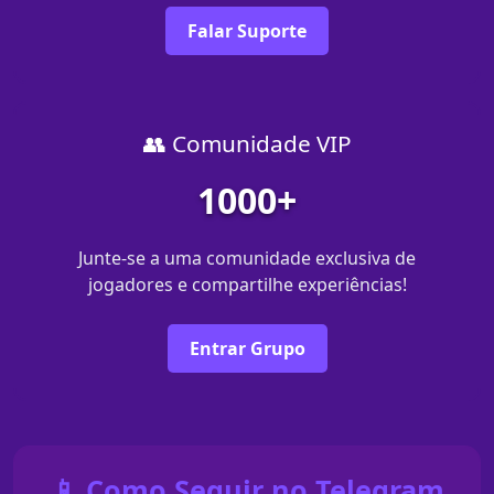
Falar Suporte
👥 Comunidade VIP
1000+
Junte-se a uma comunidade exclusiva de
jogadores e compartilhe experiências!
Entrar Grupo
📱 Como Seguir no Telegram