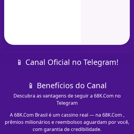
📱 Canal Oficial no Telegram!
📱 Benefícios do Canal
Descubra as vantagens de seguir a 68K.Com no
Telegram
A 68K.Com Brasil é um cassino real — na 68K.Com ,
prêmios milionários e reembolsos aguardam por você,
com garantia de credibilidade.