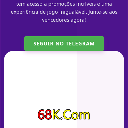
tem acesso a promoções incríveis e uma
experiência de jogo inigualável. Junte-se aos
vencedores agora!
SEGUIR NO TELEGRAM