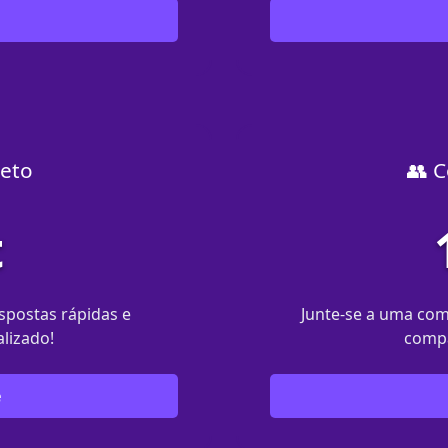
reto
👥 
t
espostas rápidas e
Junte-se a uma com
lizado!
compa
e