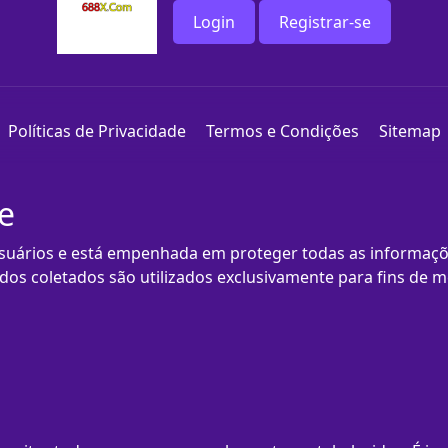
Login
Registrar-se
Políticas de Privacidade
Termos e Condições
Sitemap
de
usuários e está empenhada em proteger todas as informaçõ
os coletados são utilizados exclusivamente para fins de m