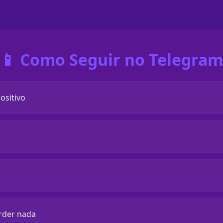
📱 Como Seguir no Telegram
ositivo
erder nada