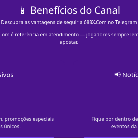
📱 Benefícios do Canal
Descubra as vantagens de seguir a 688X.Com no Telegram
8X.Com é referência em atendimento — jogadores sempre l
apostar.
sivos
📢 Notí
m, promoções especiais
Fique por dentro d
s únicos!
eventos da