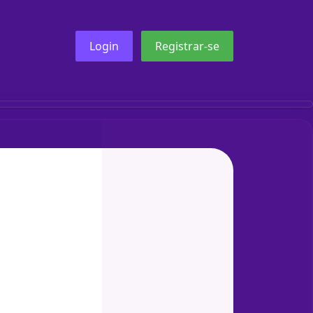
Login
Registrar-se