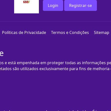
Login
Registrar-se
Políticas de Privacidade
Termos e Condições
Sitemap
de
rios e está empenhada em proteger todas as informações p
tados são utilizados exclusivamente para fins de melhoria