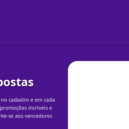
postas
 no cadastro e em cada
 promoções incríveis e
unte-se aos vencedores