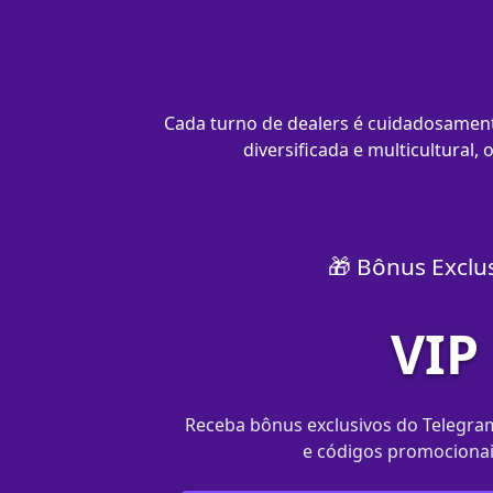
Cada turno de dealers é cuidadosament
diversificada e multicultural
🎁 Bônus Exclu
VIP
Receba bônus exclusivos do Telegra
e códigos promocionai