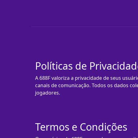
Políticas de Privacida
A 688F valoriza a privacidade de seus usuá
canais de comunicação. Todos os dados cole
jogadores.
Termos e Condições