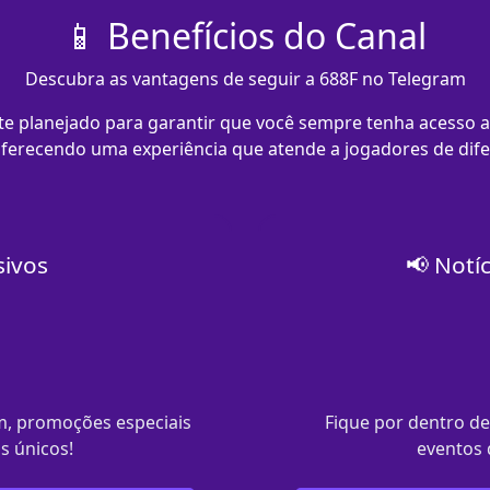
📱 Benefícios do Canal
Descubra as vantagens de seguir a 688F no Telegram
e planejado para garantir que você sempre tenha acesso ao
, oferecendo uma experiência que atende a jogadores de dife
sivos
📢 Notí
m, promoções especiais
Fique por dentro d
s únicos!
eventos 