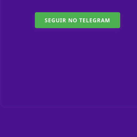
SEGUIR NO TELEGRAM