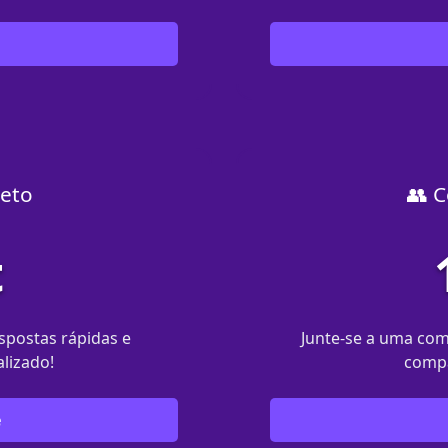
reto
👥 
t
espostas rápidas e
Junte-se a uma com
lizado!
compa
e