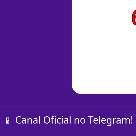
📱 Canal Oficial no Telegram!