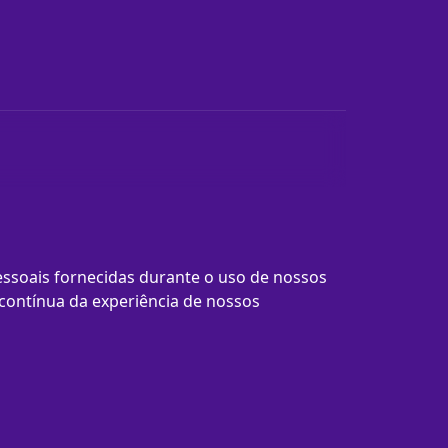
essoais fornecidas durante o uso de nossos
 contínua da experiência de nossos