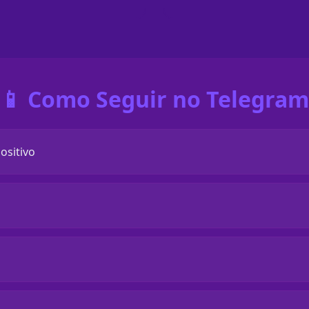
📱 Como Seguir no Telegram
ositivo