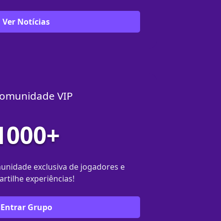
Ver Notícias
Comunidade VIP
1000+
unidade exclusiva de jogadores e
rtilhe experiências!
Entrar Grupo