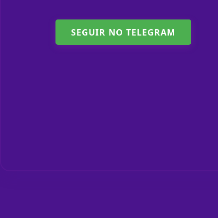
SEGUIR NO TELEGRAM