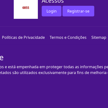
Acessos
Login
Registrar-se
Políticas de Privacidade
Termos e Condições
Sitemap
de
rios e está empenhada em proteger todas as informações p
tados são utilizados exclusivamente para fins de melhoria