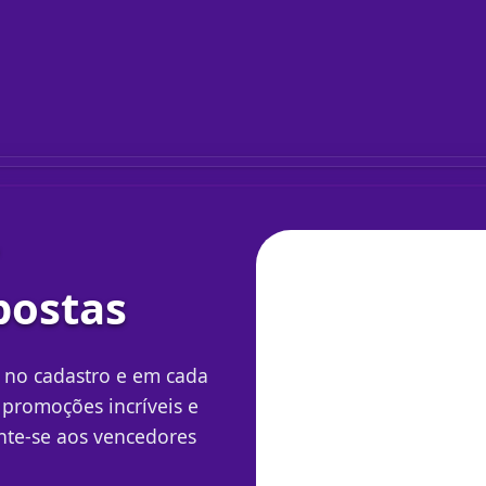
postas
 no cadastro e em cada
 promoções incríveis e
unte-se aos vencedores