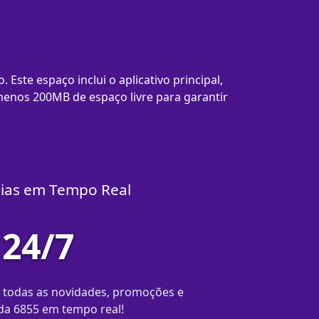
ste espaço inclui o aplicativo principal,
enos 200MB de espaço livre para garantir
cias em Tempo Real
24/7
e todas as novidades, promoções e
da 6855 em tempo real!