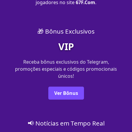
jogadores no site
67F.Com
.
🎁 Bônus Exclusivos
VIP
Receba bônus exclusivos do Telegram,
promoções especiais e códigos promocionais
únicos!
Ver Bônus
📢 Notícias em Tempo Real