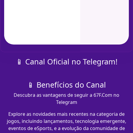
📱 Canal Oficial no Telegram!
📱 Benefícios do Canal
Descubra as vantagens de seguir a 67F.Com no
Telegram
Explore as novidades mais recentes na categoria de
jogos, incluindo lançamentos, tecnologia emergente,
eventos de eSports, e a evolução da comunidade de