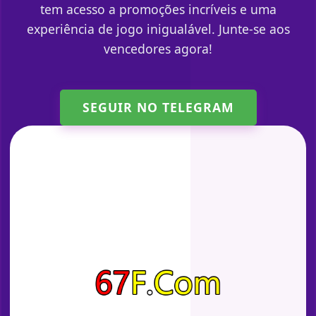
tem acesso a promoções incríveis e uma
experiência de jogo inigualável. Junte-se aos
vencedores agora!
SEGUIR NO TELEGRAM